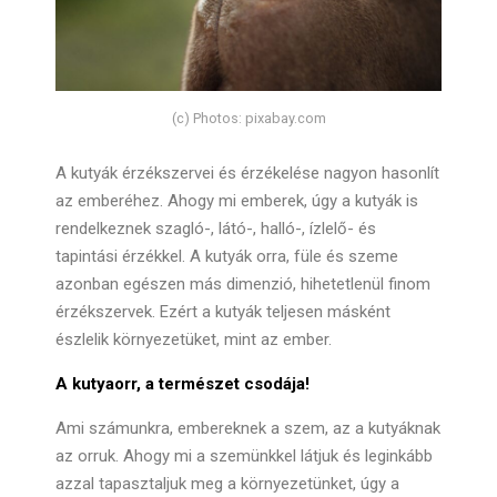
(c) Photos: pixabay.com
A kutyák érzékszervei és érzékelése nagyon hasonlít
az emberéhez. Ahogy mi emberek, úgy a kutyák is
rendelkeznek szagló-, látó-, halló-, ízlelő- és
tapintási érzékkel. A kutyák orra, füle és szeme
azonban egészen más dimenzió, hihetetlenül finom
érzékszervek. Ezért a kutyák teljesen másként
észlelik környezetüket, mint az ember.
A kutyaorr, a természet csodája!
Ami számunkra, embereknek a szem, az a kutyáknak
az orruk. Ahogy mi a szemünkkel látjuk és leginkább
azzal tapasztaljuk meg a környezetünket, úgy a