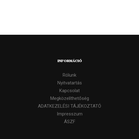
INFORMÁCIÓ
Rólunk
Nyitvatartás
Kapcsolat
Megközelíthetőség
ADATKEZELÉSI TÁJÉKOZTATÓ
Impresszum
ÁSZF