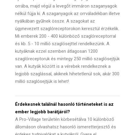
orrába, majd végül a levegőt immáron szaganyagok
nélkül fújja ki. A szaganyagok az orrváladékban illetve
nyálkában gyűlnek össze. A szagokat az
úgynevezett szaglóreceptorokon keresztül érzékelik.
Mi emberek 200 - 400 különböző szaglóreceptorral
és kb. 5 - 10 millió szaglósejttel rendelkezünk. A
kutyáknak ezzel szemben átlagosan 1200
szaglóreceptoruk és mintegy 250 millió szaglósejtjük
van. A kutyák között is a vérebek rendelkeznek a
legjobb szaglással, akiknek hihetetlenül sok, akár 300
millió szaglósejtjük is lehet!
Érdekesnek találnál hasonló történeteket is az
ember legjobb barátjáról?
A Pro-Village területén körbesétálva 10 különböző
állomáson olvashatsz hasonló ismeretterjesztő és
érdekes tudnivalókat a kutyákról. Gyere el