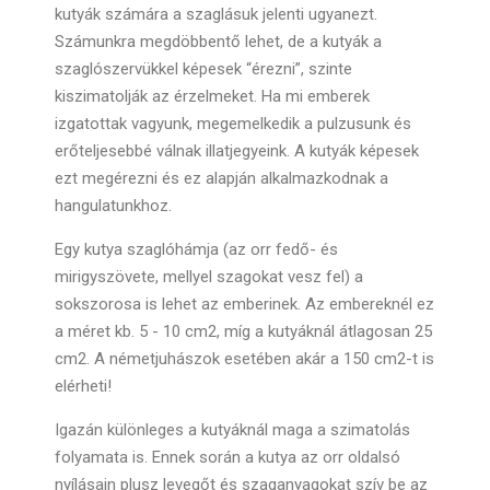
kutyák számára a szaglásuk jelenti ugyanezt.
Számunkra megdöbbentő lehet, de a kutyák a
szaglószervükkel képesek “érezni”, szinte
kiszimatolják az érzelmeket. Ha mi emberek
izgatottak vagyunk, megemelkedik a pulzusunk és
erőteljesebbé válnak illatjegyeink. A kutyák képesek
ezt megérezni és ez alapján alkalmazkodnak a
hangulatunkhoz.
Egy kutya szaglóhámja (az orr fedő- és
mirigyszövete, mellyel szagokat vesz fel) a
sokszorosa is lehet az emberinek. Az embereknél ez
a méret kb. 5 - 10 cm2, míg a kutyáknál átlagosan 25
cm2. A németjuhászok esetében akár a 150 cm2-t is
elérheti!
Igazán különleges a kutyáknál maga a szimatolás
folyamata is. Ennek során a kutya az orr oldalsó
nyílásain plusz levegőt és szaganyagokat szív be az