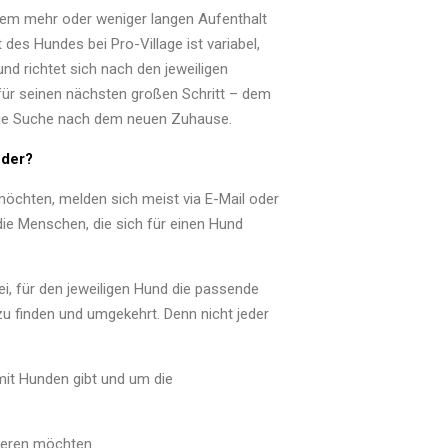
einem mehr oder weniger langen Aufenthalt
 des Hundes bei Pro-Village ist variabel,
d richtet sich nach den jeweiligen
für seinen nächsten großen Schritt – dem
t die Suche nach dem neuen Zuhause.
nder?
öchten, melden sich meist via E-Mail oder
 die Menschen, die sich für einen Hund
bei, für den jeweiligen Hund die passende
 finden und umgekehrt. Denn nicht jeder
it Hunden gibt und um die
ieren möchten.