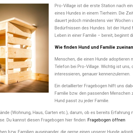
Pro-Village ist die erste Station nach 
eines Hundes in einem Tierheim. Die Zeit
dauert jedoch mindestens vier Wochen un
Bedürfnissen des Hundes. Ist der Hund 
Leben in einer Familie – bereit, beginn
Wie finden Hund und Familie zueina
Menschen, die einen Hunde adoptieren m
Telefon bei Pro-Village. Wichtig ist uns,
interessieren, genauer kennenzulernen.
Ein detaillierter Fragebogen hilft uns da
Familie bzw. den passenden Menschen zu
Hund passt zu jeder Familie.
de (Wohnung, Haus, Garten etc.), darum, ob es bereits Erfahrung m
ase. Du kannst diesen Fragebogen hier finden:
Fragebogen öffnen
hen bzw. Familien auseinander, die gerne einen unserer Hunde adopt